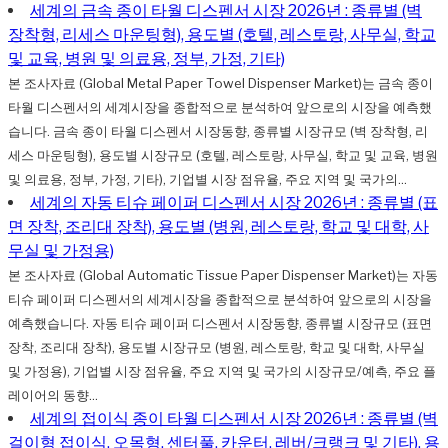
세계의 금속 종이 타월 디스펜서 시장 2026년 : 종류별 (벽
장착형, 리세스 마운팅형), 용도별 (호텔, 레스토랑, 사무실, 학교
및 교육, 병원 및 의료용, 정부, 가정, 기타)
본 조사자료 (Global Metal Paper Towel Dispenser Market)는 금속 종이
타월 디스펜서의 세계시장을 종합적으로 분석하여 앞으로의 시장을 예측했
습니다. 금속 종이 타월 디스펜서 시장동향, 종류별 시장규모 (벽 장착형, 리
세스 마운팅형), 용도별 시장규모 (호텔, 레스토랑, 사무실, 학교 및 교육, 병원
및 의료용, 정부, 가정, 기타), 기업별 시장 점유율, 주요 지역 및 국가의...
세계의 자동 티슈 페이퍼 디스펜서 시장 2026년 : 종류별 (표
면 장착, 조리대 장착), 용도별 (병원, 레스토랑, 학교 및 대학, 사
무실 및 가정용)
본 조사자료 (Global Automatic Tissue Paper Dispenser Market)는 자동
티슈 페이퍼 디스펜서의 세계시장을 종합적으로 분석하여 앞으로의 시장을
예측했습니다. 자동 티슈 페이퍼 디스펜서 시장동향, 종류별 시장규모 (표면
장착, 조리대 장착), 용도별 시장규모 (병원, 레스토랑, 학교 및 대학, 사무실
및 가정용), 기업별 시장 점유율, 주요 지역 및 국가의 시장규모/예측, 주요 플
레이어의 동향...
세계의 접이식 종이 타월 디스펜서 시장 2026년 : 종류별 (벽
걸이형 접이식, 오목형, 센터풀, 카운터, 레버/크랭크 및 기타), 용